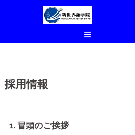
コ
ン
テ
ン
ツ
へ
ス
キ
ッ
プ
採用情報
1. 冒頭のご挨拶