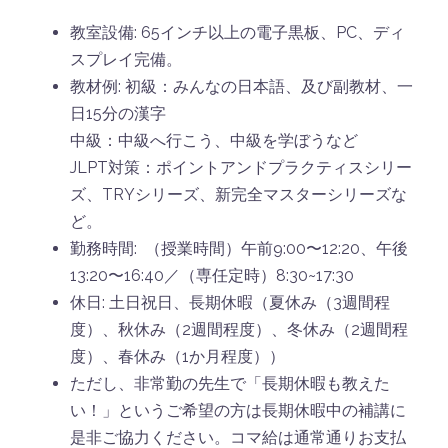
教室設備: 65インチ以上の電子黒板、PC、ディ
スプレイ完備。
教材例: 初級：みんなの日本語、及び副教材、一
日15分の漢字
中級：中級へ行こう、中級を学ぼうなど
JLPT対策：ポイントアンドプラクティスシリー
ズ、TRYシリーズ、新完全マスターシリーズな
ど。
勤務時間: （授業時間）午前9:00〜12:20、午後
13:20〜16:40／（専任定時）8:30~17:30
休日: 土日祝日、長期休暇（夏休み（3週間程
度）、秋休み（2週間程度）、冬休み（2週間程
度）、春休み（1か月程度））
ただし、非常勤の先生で「長期休暇も教えた
い！」というご希望の方は長期休暇中の補講に
是非ご協力ください。コマ給は通常通りお支払