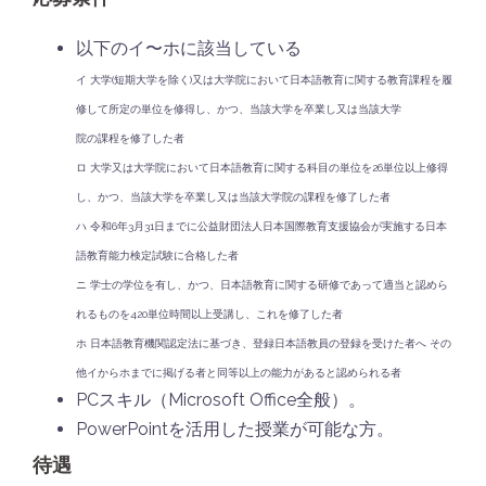
以下のイ〜ホに該当している
イ 大学(短期大学を除く)又は大学院において日本語教育に
関する教育課程を履
修して所定の単位を修得し、かつ、当該大学を卒業し又は当該大学
院の課程を修了した者
ロ 大学又は大学院において日本語教育に関する科目の単位を26単位以上修得
し、かつ、
当該大学を卒業し又は当該大学院の課程を修了した者
ハ 令和6年3月31日までに公益財団法人日本国際教育支援協会が実施する日本
語教育
能力検定試験に合格した者
ニ 学士の学位を有し、かつ、日本語教育に関する研修であって適当と認めら
れるものを
420単位時間以上受講し、これを修了した者
ホ 日本語教育機関認定法に基づき、登録日本語教員の登録を受けた者
へ その
他イからホまでに掲げる者と同等以上の能力があると認められる者
PCスキル（Microsoft Office全般）。
PowerPointを活用した授業が可能な方。
待遇